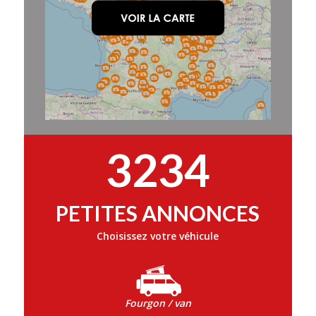
3234
PETITES ANNONCES
Choisissez votre véhicule
Fourgon / van