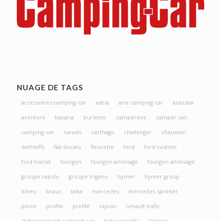
NUAGE DE TAGS
accessoires camping-car
adria
aire camping-car
autostar
aventure
bavaria
burstner
campereve
camper van
camping-car
carado
carthago
challenger
chausson
dethleffs
fiat ducato
fleurette
ford
ford custom
ford transit
fourgon
fourgon amenage
fourgon aménagé
groupe rapido
groupe trigano
hymer
hymer group
itineo
knaus
laika
mercedes
mercedes sprinter
pilote
profile
profilé
rapido
renault trafic
stationnement camping-car
toit relevable
trigano