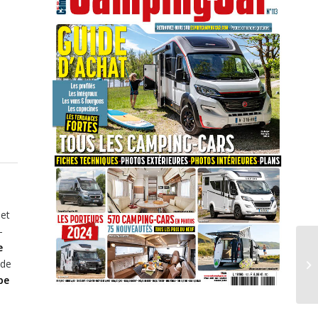
et
-
e
 de
pe