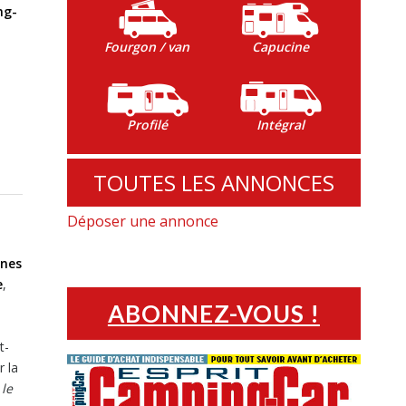
ng-
Fourgon / van
Capucine
Profilé
Intégral
TOUTES LES ANNONCES
Déposer une annonce
ines
e
,
ABONNEZ-VOUS !
t-
r la
 le