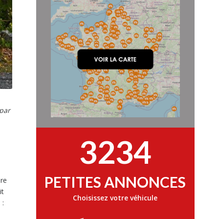
 par
3234
PETITES ANNONCES
ère
it
Choisissez votre véhicule
 :