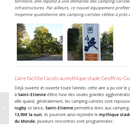
territoire, elle répond à une demande des camping-caristes 
infrastructures. Par ailleurs, ce nouvel équipement profi
moyenne quotidienne des camping-caristes s’élève à près 
L’aire facilite l’accès au mythique stade Geoffroy-G
Déjà ouverte et ouverte toute l’année, cette aire a pu voir le
à
Saint-Etienne
d’être l’une des seules grandes agglomération
ville quand, généralement, les camping-caristes sont repoussé
Tourne Mobil, du
rugby
se lance,
Saint-Etienne
permettra donc aux camping-ca
premium pour la
vanlife
13,90€ la nuit
. Ils pourront ainsi rejoindre le
mythique stad
du Monde
, plusieurs rencontres sont programmées :