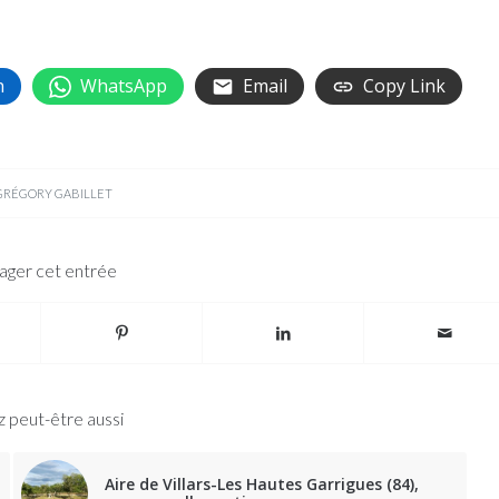
n
WhatsApp
Email
Copy Link
GRÉGORY GABILLET
ager cet entrée
 peut-être aussi
Aire de Villars-Les Hautes Garrigues (84),