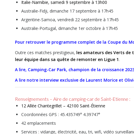
Italie-Namibie, samedi 9 septembre à 13h00
Australie-Fidji, dimanche 17 septembre à 17h45
Argentine-Samoa, vendredi 22 septembre à 17h45
Australie-Portugal, dimanche 1er octobre à 17h45
Pour retrouver le programme complet de la Coupe du Mon
Outre ces matches prestigieux,
les amateurs des Verts de 
leur équipe dans sa quête de remonter en Ligue 1
.
A lire, Camping-Car Park, champion de la croissance 202
A lire notre interview exclusive de Laurent Morice et Oliv
Renseignements – Aire de camping-car de Saint-Etienne :
12 Allée Chantegrillet – 42100 Saint-Étienne
Coordonnées GPS : 45.435749° 4.39747°
42 emplacements
Services : vidange, électricité, eau, tri, wifi, vidéo surveilla