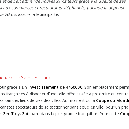
et devrait attirer de nouveaux visiteurs grâce à la qualité de ses
tera aux commerces et restaurants stéphanois, puisque la dépense
de 70 €
»
, assure la Municipalité.
uichard de Saint-Etienne
 jour grâce à
un investissement de 445000€
. Son emplacement perm
s françaises à disposer d’une telle offre située à proximité du centre
s loin des lieux de vies des villes. Au moment où la
Coupe du Mond
ristes spectateurs de se stationner sans souci en ville, pour un prix
e Geoffroy-Guichard
dans la plus grande tranquillité. Pour cette
Cou