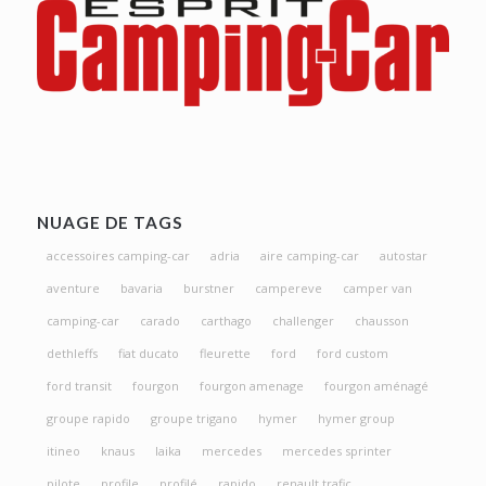
NUAGE DE TAGS
accessoires camping-car
adria
aire camping-car
autostar
aventure
bavaria
burstner
campereve
camper van
camping-car
carado
carthago
challenger
chausson
dethleffs
fiat ducato
fleurette
ford
ford custom
ford transit
fourgon
fourgon amenage
fourgon aménagé
groupe rapido
groupe trigano
hymer
hymer group
itineo
knaus
laika
mercedes
mercedes sprinter
pilote
profile
profilé
rapido
renault trafic