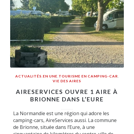
ACTUALITÉS
,
EN UNE
,
TOURISME EN CAMPING-CAR
,
VIE DES AIRES
AIRESERVICES OUVRE 1 AIRE À
BRIONNE DANS L’EURE
La Normandie est une région qui adore les
camping-cars, AireServices aussi. La commune
de Brionne, située dans l’Eure, à une
cinquantaine de kilomètres du centre-ville de