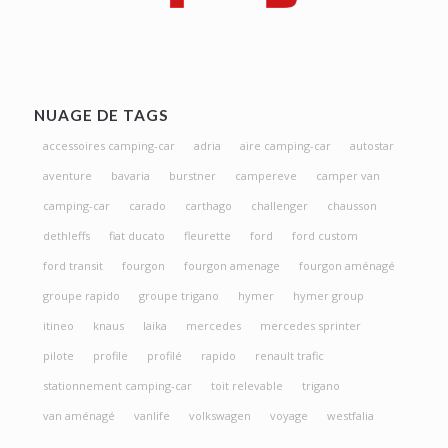
NUAGE DE TAGS
accessoires camping-car
adria
aire camping-car
autostar
aventure
bavaria
burstner
campereve
camper van
camping-car
carado
carthago
challenger
chausson
dethleffs
fiat ducato
fleurette
ford
ford custom
ford transit
fourgon
fourgon amenage
fourgon aménagé
groupe rapido
groupe trigano
hymer
hymer group
itineo
knaus
laika
mercedes
mercedes sprinter
pilote
profile
profilé
rapido
renault trafic
stationnement camping-car
toit relevable
trigano
van aménagé
vanlife
volkswagen
voyage
westfalia