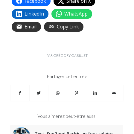
Facebook
Share on X
LinkedIn
WhatsApp
Email
Copy Link
PAR
GRÉGORY GABILLET
Partager cet entrée
Vous aimerez peut-être aussi
Test, SunGood Pack+, un four solaire