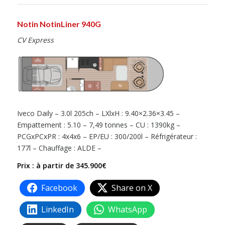
Notin NotinLiner 940G
CV Express
Iveco Daily – 3.0l 205ch – LXlxH : 9.40×2.36×3.45 –
Empattement : 5.10 – 7,49 tonnes – CU : 1390kg –
PCGxPCxPR : 4x4x6 – EP/EU : 300/200l – Réfrigérateur :
177l – Chauffage : ALDE –
Prix : à partir de 345.900€
Facebook
Share on X
LinkedIn
WhatsApp