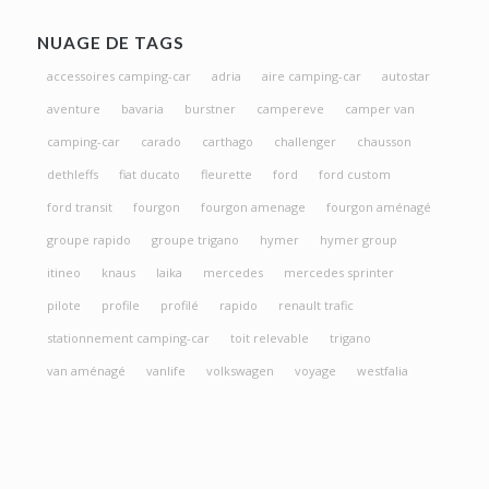
NUAGE DE TAGS
accessoires camping-car
adria
aire camping-car
autostar
aventure
bavaria
burstner
campereve
camper van
camping-car
carado
carthago
challenger
chausson
dethleffs
fiat ducato
fleurette
ford
ford custom
ford transit
fourgon
fourgon amenage
fourgon aménagé
groupe rapido
groupe trigano
hymer
hymer group
itineo
knaus
laika
mercedes
mercedes sprinter
pilote
profile
profilé
rapido
renault trafic
stationnement camping-car
toit relevable
trigano
van aménagé
vanlife
volkswagen
voyage
westfalia