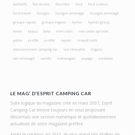
dethleffs
fiat ducato
fleurette
ford
ford custom
ford transit
fourgon
fourgon amenage
fourgon aménagé
groupe rapido
groupe trigano
hymer
hymer group
itineo
knaus
laika
mercedes
mercedes sprinter
pilote
profile
profilé
rapido
renault trafic
stationnement camping-car
toit relevable
trigano
van aménagé
vanlife
volkswagen
voyage
westfalia
LE MAG’ D’ESPRIT CAMPING CAR
Suite logique du magazine créé en mars 2007, Esprit
Camping-Car innove toujours en vous proposant
désormais une version numérique et quotidiennement
actualisée de votre magazine préféré.
Après la création, en 2011, du plus grand site d’offres de