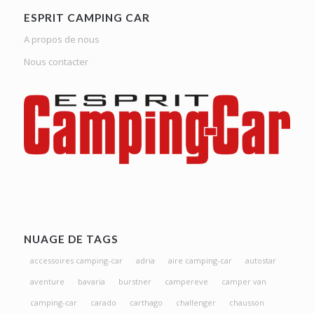
ESPRIT CAMPING CAR
A propos de nous
Nous contacter
NUAGE DE TAGS
accessoires camping-car
adria
aire camping-car
autostar
aventure
bavaria
burstner
campereve
camper van
camping-car
carado
carthago
challenger
chausson