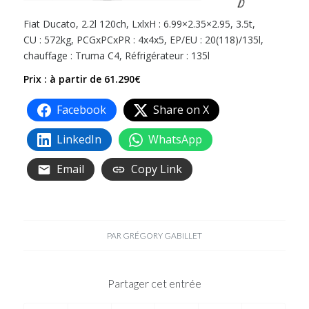
Fiat Ducato, 2.2l 120ch, LxlxH : 6.99×2.35×2.95, 3.5t,
CU : 572kg, PCGxPCxPR : 4x4x5, EP/EU : 20(118)/135l,
chauffage : Truma C4, Réfrigérateur : 135l
Prix : à partir de 61.290€
Facebook
Share on X
LinkedIn
WhatsApp
Email
Copy Link
PAR
GRÉGORY GABILLET
Partager cet entrée