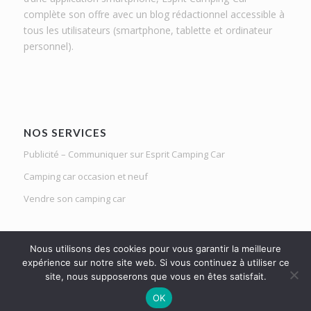
complète son offre avec un blog rédactionnel accessible à
tous les utilisateurs (smartphone, tablette et ordinateur
personnel).
NOS SERVICES
Publicité – Communiquer sur Esprit Camping Car
Camping car occasion et neuf
Vendre son camping car
Nous utilisons des cookies pour vous garantir la meilleure
expérience sur notre site web. Si vous continuez à utiliser ce
site, nous supposerons que vous en êtes satisfait.
Le Mag d'Esprit Camping Car | Netlight solutions © 2020 | Tous droits
OK
réservés |
Mentions légales