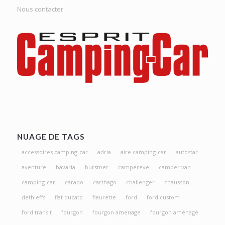
Nous contacter
NUAGE DE TAGS
accessoires camping-car
adria
aire camping-car
autostar
aventure
bavaria
burstner
campereve
camper van
camping-car
carado
carthago
challenger
chausson
dethleffs
fiat ducato
fleurette
ford
ford custom
ford transit
fourgon
fourgon amenage
fourgon aménagé