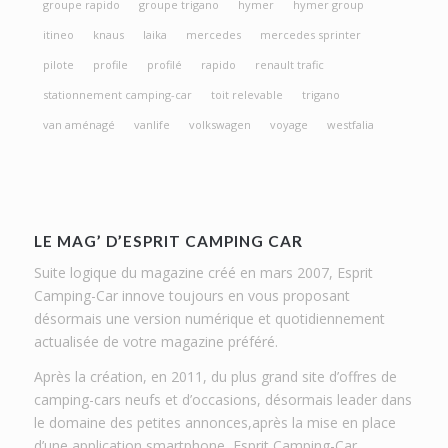
groupe rapido
groupe trigano
hymer
hymer group
itineo
knaus
laika
mercedes
mercedes sprinter
pilote
profile
profilé
rapido
renault trafic
stationnement camping-car
toit relevable
trigano
van aménagé
vanlife
volkswagen
voyage
westfalia
LE MAG’ D’ESPRIT CAMPING CAR
Suite logique du magazine créé en mars 2007, Esprit
Camping-Car innove toujours en vous proposant
désormais une version numérique et quotidiennement
actualisée de votre magazine préféré.
Après la création, en 2011, du plus grand site d’offres de
camping-cars neufs et d’occasions, désormais leader dans
le domaine des petites annonces,après la mise en place
d’une application smartphone, Esprit Camping-Car