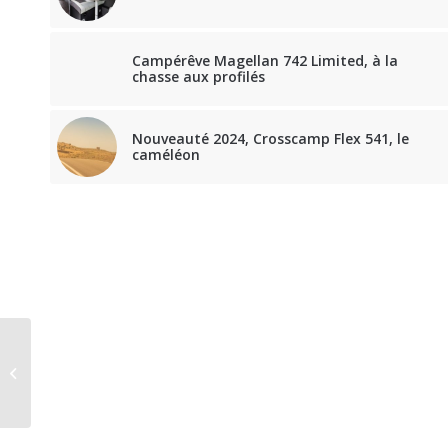
Campérêve Magellan 742 Limited, à la
chasse aux profilés
Nouveauté 2024, Crosscamp Flex 541, le
caméléon
Une claque pour
Camping-Car Park à
Bours !