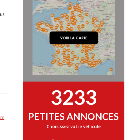
ous
t
.
3233
PETITES ANNONCES
om
Choisissez votre véhicule