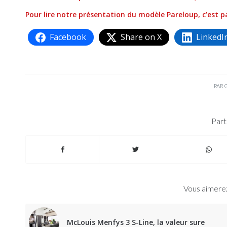
Pour lire notre présentation du modèle Pareloup, c’est pa
Facebook
Share on X
LinkedI
PAR
Part
Vous aimerez
McLouis Menfys 3 S-Line, la valeur sure