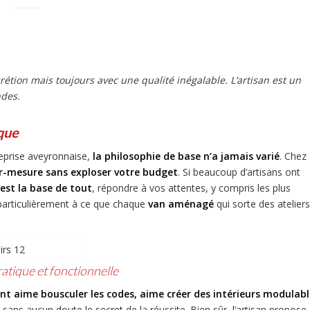
étion mais toujours avec une qualité inégalable. L’artisan est un
ndes.
que
treprise aveyronnaise,
la philosophie de base n’a jamais varié
. Chez
r-mesure sans exploser votre budget
. Si beaucoup d’artisans ont
 est la base de tout
, répondre à vos attentes, y compris les plus
particulièrement à ce que chaque
van aménagé
qui sorte des ateliers
atique et fonctionnelle
ent
aime bousculer les codes, aime créer des intérieurs modulabl
 sans aucun doute le secret de la réussite. Bien sûr, l’artisan propose