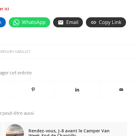
r ici
n
WhatsApp
Email
Copy Link
GRÉGORY GABILLET
ager cet entrée
 peut-être aussi
Rendez-vous, J-8 avant le Camper Van
Week-End de Chantilly