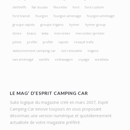
dethleffs
fiat ducato
fleurette
ford
ford custom
ford transit
fourgon
fourgon amenage
fourgon aménagé
groupe rapido
groupe trigano
hymer
hymer group
itineo
knaus
laika
mercedes
mercedes sprinter
pilote
profile
profilé
rapido
renault trafic
stationnement camping-car
toit relevable
trigano
van aménagé
vanlife
volkswagen
voyage
westfalia
LE MAG’ D’ESPRIT CAMPING CAR
Suite logique du magazine créé en mars 2007, Esprit
Camping-Car innove toujours en vous proposant
désormais une version numérique et quotidiennement
actualisée de votre magazine préféré.