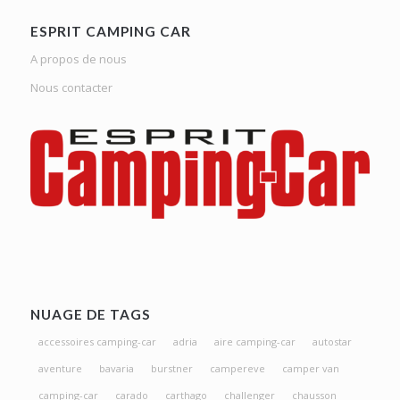
ESPRIT CAMPING CAR
A propos de nous
Nous contacter
NUAGE DE TAGS
accessoires camping-car
adria
aire camping-car
autostar
aventure
bavaria
burstner
campereve
camper van
camping-car
carado
carthago
challenger
chausson