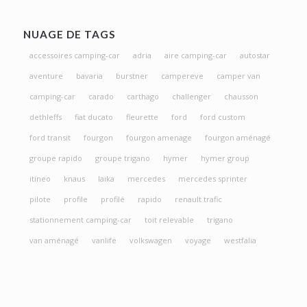
NUAGE DE TAGS
accessoires camping-car
adria
aire camping-car
autostar
aventure
bavaria
burstner
campereve
camper van
camping-car
carado
carthago
challenger
chausson
dethleffs
fiat ducato
fleurette
ford
ford custom
ford transit
fourgon
fourgon amenage
fourgon aménagé
groupe rapido
groupe trigano
hymer
hymer group
itineo
knaus
laika
mercedes
mercedes sprinter
pilote
profile
profilé
rapido
renault trafic
stationnement camping-car
toit relevable
trigano
van aménagé
vanlife
volkswagen
voyage
westfalia