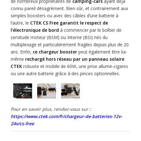
de nombreux propriétaires de
camping-cars
ayant déjà
connu pareil désagrément. Bien sûr, et contrairement aux
simples boosters ou avec des câbles d’une batterie à
l’autre, le
CTEK
CS Free
garantit le respect de
l’électronique de bord
à commencer par le boîtier de
servitude moteur (BSM) ou Interne (BSI) nés du
multiplexage et particulièrement fragiles depuis plus de 20
ans. Enfin,
ce chargeur booster
peut également être lui-
même
rechargé hors réseau par un panneau solaire
CTEK
robuste et mobile de 60W, une prise allume-cigares
ou une autre batterie grâce à des pinces optionnelles.
Pour en savoir plus, rendez-vous sur
:
https://www.ctek.com/fr/chargeur-de-batteries-12v-
24v/cs-free