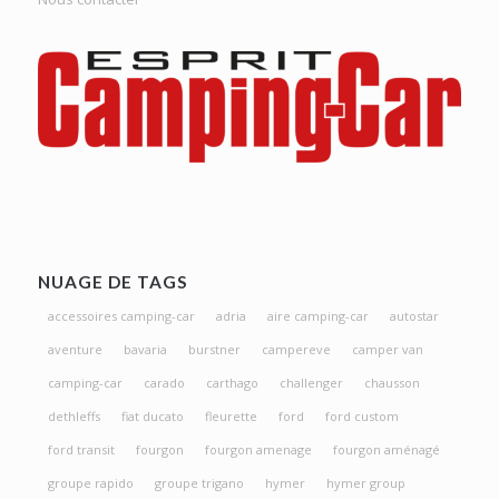
NUAGE DE TAGS
accessoires camping-car
adria
aire camping-car
autostar
aventure
bavaria
burstner
campereve
camper van
camping-car
carado
carthago
challenger
chausson
dethleffs
fiat ducato
fleurette
ford
ford custom
ford transit
fourgon
fourgon amenage
fourgon aménagé
groupe rapido
groupe trigano
hymer
hymer group