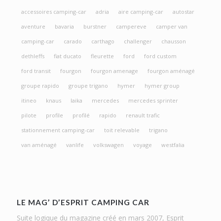
accessoires camping-car
adria
aire camping-car
autostar
aventure
bavaria
burstner
campereve
camper van
camping-car
carado
carthago
challenger
chausson
dethleffs
fiat ducato
fleurette
ford
ford custom
ford transit
fourgon
fourgon amenage
fourgon aménagé
groupe rapido
groupe trigano
hymer
hymer group
itineo
knaus
laika
mercedes
mercedes sprinter
pilote
profile
profilé
rapido
renault trafic
stationnement camping-car
toit relevable
trigano
van aménagé
vanlife
volkswagen
voyage
westfalia
LE MAG’ D’ESPRIT CAMPING CAR
Suite logique du magazine créé en mars 2007, Esprit