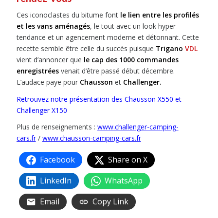
Ces iconoclastes du bitume font
le lien entre les profilés
et les vans aménagés
, le tout avec un look hyper
tendance et un agencement moderne et détonnant. Cette
recette semble être celle du succès puisque
Trigano
VDL
vient d’annoncer que
le cap des 1000 commandes
enregistrées
venait d’être passé début décembre.
L’audace paye pour
Chausson
et
Challenger.
Retrouvez notre présentation des Chausson X550 et
Challenger X150
Plus de renseignements :
www.challenger-camping-
cars.fr
/
www.chausson-camping-cars.fr
Facebook
Share on X
LinkedIn
WhatsApp
Email
Copy Link