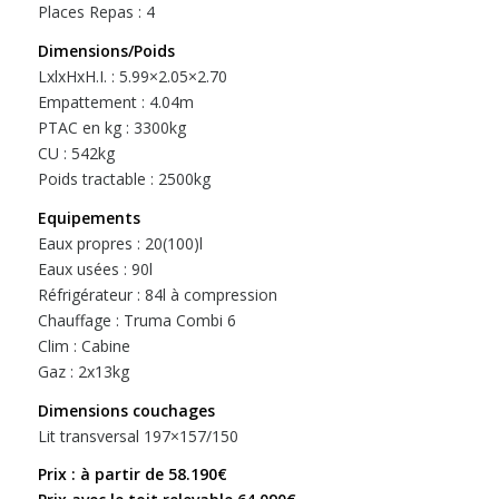
Places Repas : 4
Dimensions/Poids
LxlxHxH.I. : 5.99×2.05×2.70
Empattement : 4.04m
PTAC en kg : 3300kg
CU : 542kg
Poids tractable : 2500kg
Equipements
Eaux propres : 20(100)l
Eaux usées : 90l
Réfrigérateur : 84l à compression
Chauffage : Truma Combi 6
Clim : Cabine
Gaz : 2x13kg
Dimensions couchages
Lit transversal 197×157/150
Prix : à partir de 58.190€