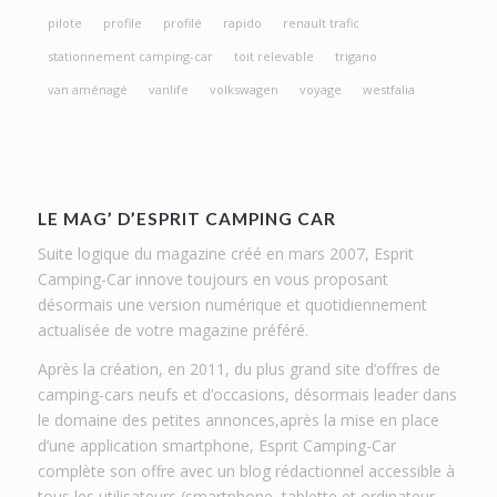
pilote
profile
profilé
rapido
renault trafic
stationnement camping-car
toit relevable
trigano
van aménagé
vanlife
volkswagen
voyage
westfalia
LE MAG’ D’ESPRIT CAMPING CAR
Suite logique du magazine créé en mars 2007, Esprit
Camping-Car innove toujours en vous proposant
désormais une version numérique et quotidiennement
actualisée de votre magazine préféré.
Après la création, en 2011, du plus grand site d’offres de
camping-cars neufs et d’occasions, désormais leader dans
le domaine des petites annonces,après la mise en place
d’une application smartphone, Esprit Camping-Car
complète son offre avec un blog rédactionnel accessible à
tous les utilisateurs (smartphone, tablette et ordinateur