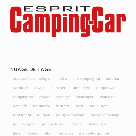
NUAGE DE TAGS
accessoires camping-car
adria
aire camping-car
autostar
aventure
bavaria
burstner
campereve
camper van
camping-car
carado
carthago
challenger
chausson
dethleffs
fiat ducato
fleurette
ford
ford custom
ford transit
fourgon
fourgon amenage
fourgon aménagé
groupe rapido
groupe trigano
hymer
hymer group
itineo
knaus
laika
mercedes
mercedes sprinter