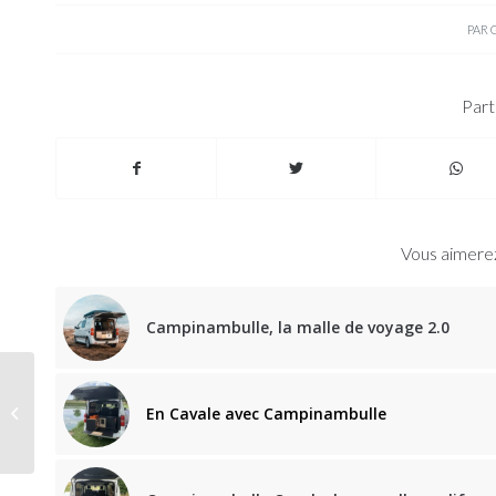
PAR
Part
Vous aimerez
Campinambulle, la malle de voyage 2.0
Nouveauté 2021,
Westfalia, le Kepler
En Cavale avec Campinambulle
passe au five