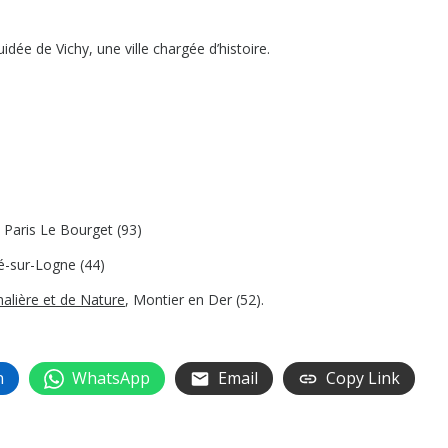
dée de Vichy, une ville chargée d’histoire.
, Paris Le Bourget (93)
é-sur-Logne (44)
malière et de Nature
, Montier en Der (52).
n
WhatsApp
Email
Copy Link