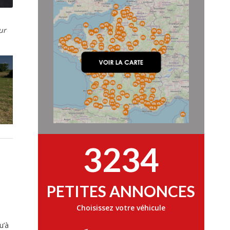
ur
3234
PETITES ANNONCES
Choisissez votre véhicule
u’à