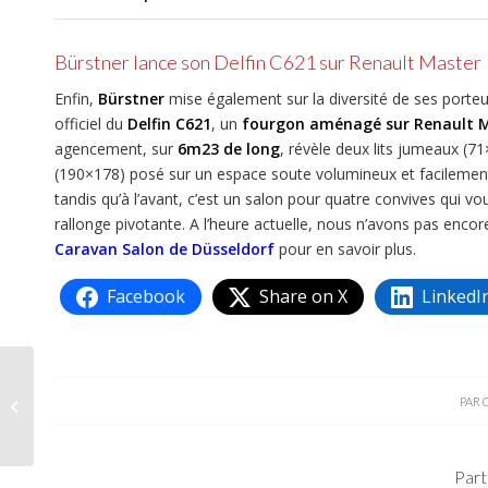
Bürstner lance son Delfin C621 sur Renault Master
Enfin,
Bürstner
mise également sur la diversité de ses porteu
officiel du
Delfin C621
, un
fourgon aménagé sur Renault Ma
agencement, sur
6m23 de long
, révèle deux lits jumeaux (
(190×178) posé sur un espace soute volumineux et facilement 
tandis qu’à l’avant, c’est un salon pour quatre convives qui v
rallonge pivotante. A l’heure actuelle, nous n’avons pas encore
Caravan Salon de Düsseldorf
pour en savoir plus.
Facebook
Share on X
LinkedI
Font-Vendôme Rando
PAR
Camp, la belle surprise
Part