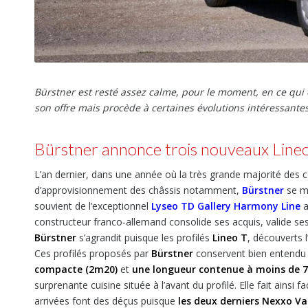
Bürstner est resté assez calme, pour le moment, en ce qui
son offre mais procède à certaines évolutions intéressante
Bürstner annonce trois nouveaux Lineo
L’an dernier, dans une année où la très grande majorité des c
d’approvisionnement des châssis notamment,
Bürstner
se m
souvient de l’exceptionnel
Lyseo TD Gallery Harmony Line
a
constructeur franco-allemand consolide ses acquis, valide ses
Bürstner
s’agrandit puisque les profilés
Lineo T
, découverts l
Ces profilés proposés par
Bürstner
conservent bien entendu le
compacte (2m20)
et
une longueur contenue à moins de 
surprenante cuisine située à l’avant du profilé. Elle fait ainsi 
arrivées font des déçus puisque
les deux derniers Nexxo V