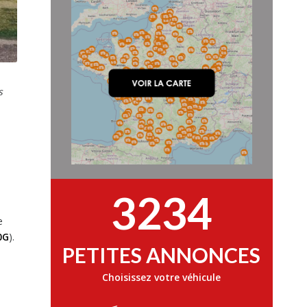
s
3234
e
0G
).
PETITES ANNONCES
Choisissez votre véhicule