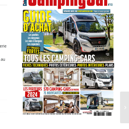
erie
 au