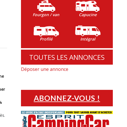
Fourgon / van
Capucine
Profilé
Intégral
TOUTES LES ANNONCES
Déposer une annonce
ne
ner
ABONNEZ-VOUS !
%
ès.