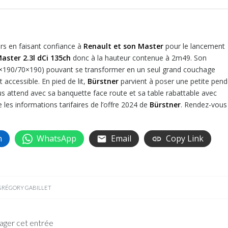
rs en faisant confiance à
Renault et son Master
pour le lancement
ster 2.3l dCi 135ch
donc à la hauteur contenue à 2m49. Son
71×190/70×190) pouvant se transformer en un seul grand couchage
accessible. En pied de lit,
Bürstner
parvient à poser une petite pend
ous attend avec sa banquette face route et sa table rabattable avec
 les informations tarifaires de l’offre 2024 de
Bürstner
. Rendez-vous
n
WhatsApp
Email
Copy Link
GRÉGORY GABILLET
ager cet entrée