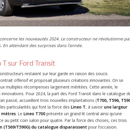
 concerne les nouveautés 2024. Le constructeur ne révolutionne pa
s. En attendant des surprises dans l’année.
 T sur Ford Transit
onstructeurs restaient sur leur garde en raison des soucis
ontrait offensif et proposait plusieurs créations innovantes. On se
ux multiples récompenses largement méritées. Cette année, le
 innovations. Pour 2024, la part des Ford Transit dans le catalogue d
’an passé, accueillent trois nouvelles implantations (
T700, T596, T59
s particularités qui font la force des
Lineo T
, à savoir
une largeur
7 mètres
. Le
Lineo T700
présente un grand lit central ainsi qu’une
face au petit coin salon pour quatre. Par la force des choses, ces trois
an (T569/T590G) du catalogue disparaissent
pour l’occasion.