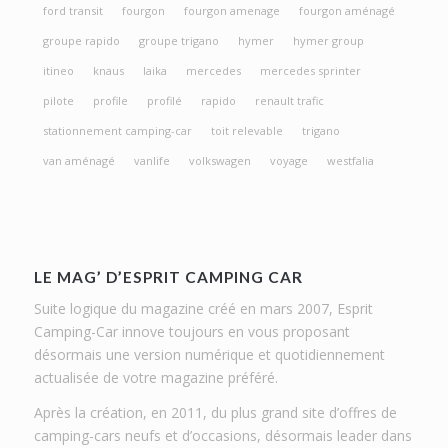
ford transit
fourgon
fourgon amenage
fourgon aménagé
groupe rapido
groupe trigano
hymer
hymer group
itineo
knaus
laika
mercedes
mercedes sprinter
pilote
profile
profilé
rapido
renault trafic
stationnement camping-car
toit relevable
trigano
van aménagé
vanlife
volkswagen
voyage
westfalia
LE MAG’ D’ESPRIT CAMPING CAR
Suite logique du magazine créé en mars 2007, Esprit
Camping-Car innove toujours en vous proposant
désormais une version numérique et quotidiennement
actualisée de votre magazine préféré.
Après la création, en 2011, du plus grand site d’offres de
camping-cars neufs et d’occasions, désormais leader dans