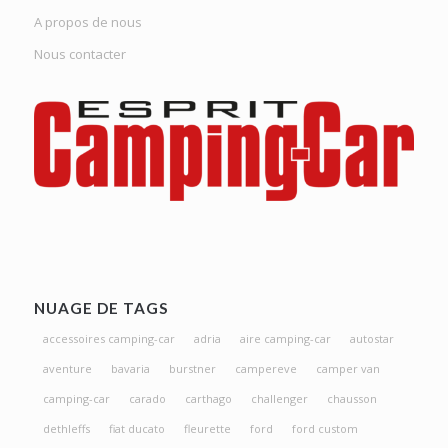
A propos de nous
Nous contacter
NUAGE DE TAGS
accessoires camping-car
adria
aire camping-car
autostar
aventure
bavaria
burstner
campereve
camper van
camping-car
carado
carthago
challenger
chausson
dethleffs
fiat ducato
fleurette
ford
ford custom