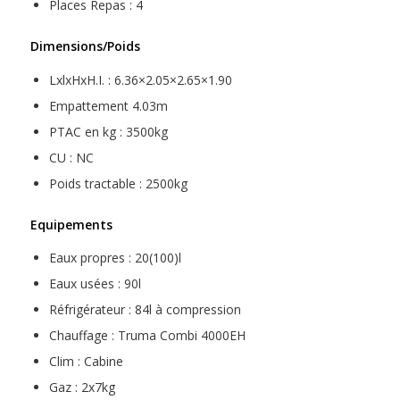
Places Repas : 4
Dimensions/Poids
LxlxHxH.I. : 6.36×2.05×2.65×1.90
Empattement 4.03m
PTAC en kg : 3500kg
CU : NC
Poids tractable : 2500kg
Equipements
Eaux propres : 20(100)l
Eaux usées : 90l
Réfrigérateur : 84l à compression
Chauffage : Truma Combi 4000EH
Clim : Cabine
Gaz : 2x7kg