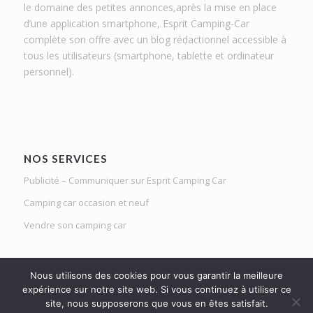
le domaine des petites annonces,après la mise en place
d’une application smartphone, Esprit Camping-Car
complète son offre avec un blog rédactionnel accessible à
tous les utilisateurs (smartphone, tablette et ordinateur
personnel).
NOS SERVICES
Publicité – Communiquer sur Esprit Camping Car
Camping car occasion et neuf
Vendre son camping car
Nous utilisons des cookies pour vous garantir la meilleure
expérience sur notre site web. Si vous continuez à utiliser ce
site, nous supposerons que vous en êtes satisfait.
Le Mag d'Esprit Camping Car | Netlight solutions © 2020 | Tous droits