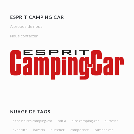
ESPRIT CAMPING CAR
A propos de nous
Nous contacter
NUAGE DE TAGS
accessoires camping-car
adria
aire camping-car
autostar
aventure
bavaria
burstner
campereve
camper van