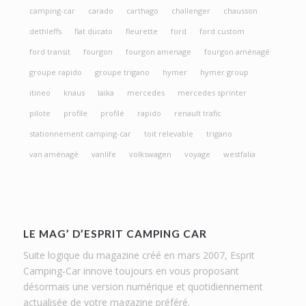
camping-car
carado
carthago
challenger
chausson
dethleffs
fiat ducato
fleurette
ford
ford custom
ford transit
fourgon
fourgon amenage
fourgon aménagé
groupe rapido
groupe trigano
hymer
hymer group
itineo
knaus
laika
mercedes
mercedes sprinter
pilote
profile
profilé
rapido
renault trafic
stationnement camping-car
toit relevable
trigano
van aménagé
vanlife
volkswagen
voyage
westfalia
LE MAG’ D’ESPRIT CAMPING CAR
Suite logique du magazine créé en mars 2007, Esprit
Camping-Car innove toujours en vous proposant
désormais une version numérique et quotidiennement
actualisée de votre magazine préféré.