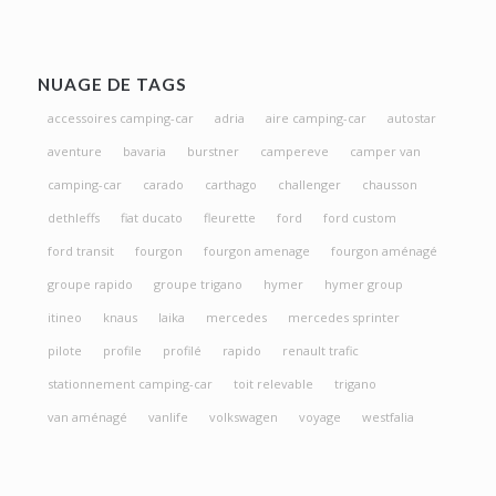
NUAGE DE TAGS
accessoires camping-car
adria
aire camping-car
autostar
aventure
bavaria
burstner
campereve
camper van
camping-car
carado
carthago
challenger
chausson
dethleffs
fiat ducato
fleurette
ford
ford custom
ford transit
fourgon
fourgon amenage
fourgon aménagé
groupe rapido
groupe trigano
hymer
hymer group
itineo
knaus
laika
mercedes
mercedes sprinter
pilote
profile
profilé
rapido
renault trafic
stationnement camping-car
toit relevable
trigano
van aménagé
vanlife
volkswagen
voyage
westfalia