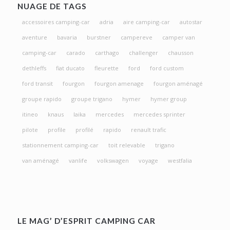
NUAGE DE TAGS
accessoires camping-car
adria
aire camping-car
autostar
aventure
bavaria
burstner
campereve
camper van
camping-car
carado
carthago
challenger
chausson
dethleffs
fiat ducato
fleurette
ford
ford custom
ford transit
fourgon
fourgon amenage
fourgon aménagé
groupe rapido
groupe trigano
hymer
hymer group
itineo
knaus
laika
mercedes
mercedes sprinter
pilote
profile
profilé
rapido
renault trafic
stationnement camping-car
toit relevable
trigano
van aménagé
vanlife
volkswagen
voyage
westfalia
LE MAG’ D’ESPRIT CAMPING CAR