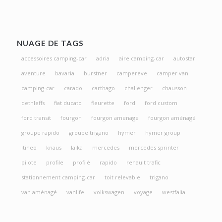
NUAGE DE TAGS
accessoires camping-car
adria
aire camping-car
autostar
aventure
bavaria
burstner
campereve
camper van
camping-car
carado
carthago
challenger
chausson
dethleffs
fiat ducato
fleurette
ford
ford custom
ford transit
fourgon
fourgon amenage
fourgon aménagé
groupe rapido
groupe trigano
hymer
hymer group
itineo
knaus
laika
mercedes
mercedes sprinter
pilote
profile
profilé
rapido
renault trafic
stationnement camping-car
toit relevable
trigano
van aménagé
vanlife
volkswagen
voyage
westfalia