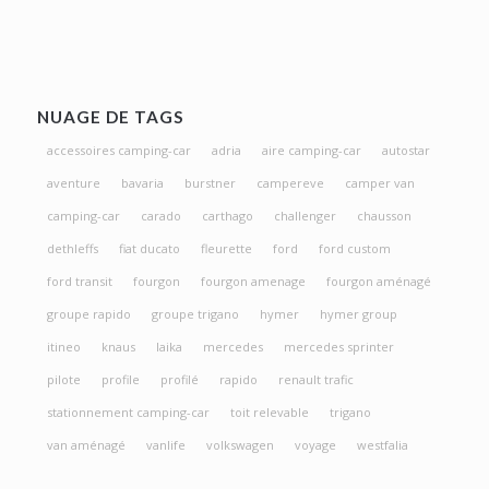
NUAGE DE TAGS
accessoires camping-car
adria
aire camping-car
autostar
aventure
bavaria
burstner
campereve
camper van
camping-car
carado
carthago
challenger
chausson
dethleffs
fiat ducato
fleurette
ford
ford custom
ford transit
fourgon
fourgon amenage
fourgon aménagé
groupe rapido
groupe trigano
hymer
hymer group
itineo
knaus
laika
mercedes
mercedes sprinter
pilote
profile
profilé
rapido
renault trafic
stationnement camping-car
toit relevable
trigano
van aménagé
vanlife
volkswagen
voyage
westfalia