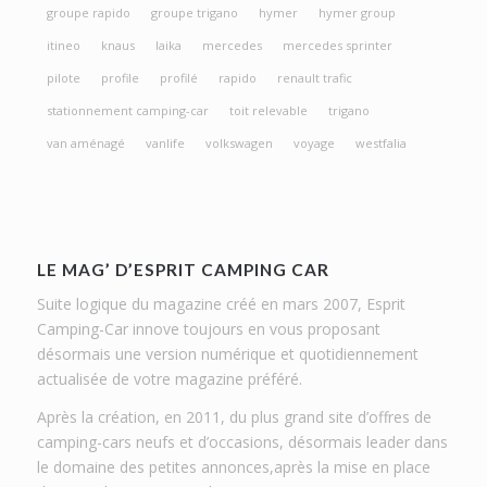
groupe rapido
groupe trigano
hymer
hymer group
itineo
knaus
laika
mercedes
mercedes sprinter
pilote
profile
profilé
rapido
renault trafic
stationnement camping-car
toit relevable
trigano
van aménagé
vanlife
volkswagen
voyage
westfalia
LE MAG’ D’ESPRIT CAMPING CAR
Suite logique du magazine créé en mars 2007, Esprit
Camping-Car innove toujours en vous proposant
désormais une version numérique et quotidiennement
actualisée de votre magazine préféré.
Après la création, en 2011, du plus grand site d’offres de
camping-cars neufs et d’occasions, désormais leader dans
le domaine des petites annonces,après la mise en place