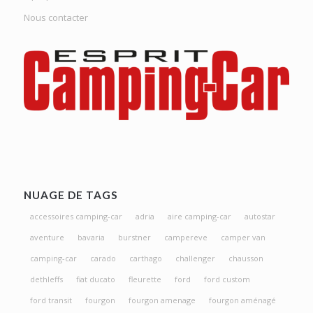
Nous contacter
NUAGE DE TAGS
accessoires camping-car
adria
aire camping-car
autostar
aventure
bavaria
burstner
campereve
camper van
camping-car
carado
carthago
challenger
chausson
dethleffs
fiat ducato
fleurette
ford
ford custom
ford transit
fourgon
fourgon amenage
fourgon aménagé