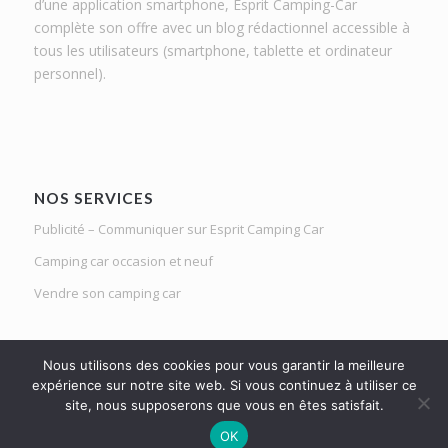
d’une application smartphone, Esprit Camping-Car
complète son offre avec un blog rédactionnel accessible à
tous les utilisateurs (smartphone, tablette et ordinateur
personnel).
NOS SERVICES
Publicité – Communiquer sur Esprit Camping Car
Camping car occasion et neuf
Vendre son camping car
Nous utilisons des cookies pour vous garantir la meilleure
expérience sur notre site web. Si vous continuez à utiliser ce
site, nous supposerons que vous en êtes satisfait.
Le Mag d'Esprit Camping Car | Netlight solutions © 2020 | Tous droits
OK
réservés |
Mentions légales