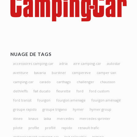
NUAGE DE TAGS
accessoires camping-car
adria
aire camping-car
autostar
aventure
bavaria
burstner
campereve
camper van
camping-car
carado
carthago
challenger
chausson
dethleffs
fiat ducato
fleurette
ford
ford custom
ford transit
fourgon
fourgon amenage
fourgon aménagé
groupe rapido
groupe trigano
hymer
hymer group
itineo
knaus
laika
mercedes
mercedes sprinter
pilote
profile
profilé
rapido
renault trafic
stationnement camping-car
toit relevable
trigano