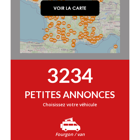
3234
PETITES ANNONCES
Choisissez votre véhicule
Fourgon / van