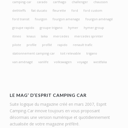
camping-car
carado
carthago
challenger
chausson
dethleffs
fiat ducato
fleurette
ford
ford custom
ford transit
fourgon
fourgon amenage
fourgon aménagé
groupe rapido
groupe trigano
hymer
hymer group
itineo
knaus
laika
mercedes
mercedes sprinter
pilote
profile
profilé
rapido
renault trafic
stationnement camping-car
toit relevable
trigano
van aménagé
vanlife
volkswagen
voyage
westfalia
LE MAG’ D’ESPRIT CAMPING CAR
Suite logique du magazine créé en mars 2007, Esprit
Camping-Car innove toujours en vous proposant
désormais une version numérique et quotidiennement
actualisée de votre magazine préféré.