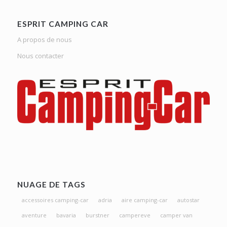
ESPRIT CAMPING CAR
A propos de nous
Nous contacter
NUAGE DE TAGS
accessoires camping-car
adria
aire camping-car
autostar
aventure
bavaria
burstner
campereve
camper van