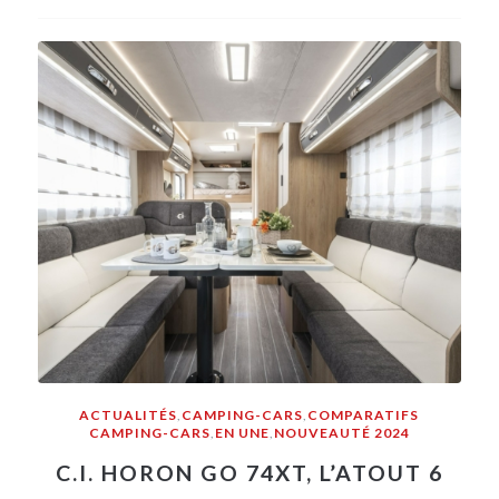
ACTUALITÉS
,
CAMPING-CARS
,
COMPARATIFS
CAMPING-CARS
,
EN UNE
,
NOUVEAUTÉ 2024
C.I. HORON GO 74XT, L’ATOUT 6