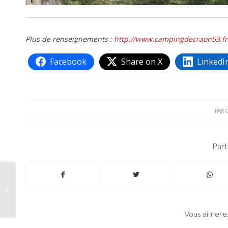
Plus de renseignements :
http://www.campingdecraon53.fr
Facebook
Share on X
LinkedI
PAR
Part
Pour 2018, les
tendances sont…
Vous aimerez