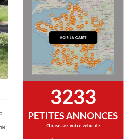
3233
te
PETITES ANNONCES
Choisissez votre véhicule
rée