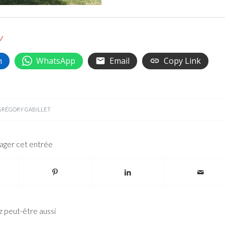
/
n
WhatsApp
Email
Copy Link
GRÉGORY GABILLET
ager cet entrée
 peut-être aussi