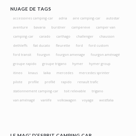
NUAGE DE TAGS
accessoires camping-car
adria
aire camping-car
autostar
aventure
bavaria
burstner
campereve
camper van
camping-car
carado
carthago
challenger
chausson
dethleffs
fiat ducato
fleurette
ford
ford custom
ford transit
fourgon
fourgon amenage
fourgon aménagé
groupe rapido
groupe trigano
hymer
hymer group
itineo
knaus
laika
mercedes
mercedes sprinter
pilote
profile
profilé
rapido
renault trafic
stationnement camping-car
toit relevable
trigano
van aménagé
vanlife
volkswagen
voyage
westfalia
LE MAG’ D’ESPRIT CAMPING CAR