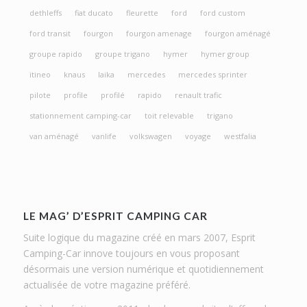
dethleffs
fiat ducato
fleurette
ford
ford custom
ford transit
fourgon
fourgon amenage
fourgon aménagé
groupe rapido
groupe trigano
hymer
hymer group
itineo
knaus
laika
mercedes
mercedes sprinter
pilote
profile
profilé
rapido
renault trafic
stationnement camping-car
toit relevable
trigano
van aménagé
vanlife
volkswagen
voyage
westfalia
LE MAG’ D’ESPRIT CAMPING CAR
Suite logique du magazine créé en mars 2007, Esprit
Camping-Car innove toujours en vous proposant
désormais une version numérique et quotidiennement
actualisée de votre magazine préféré.