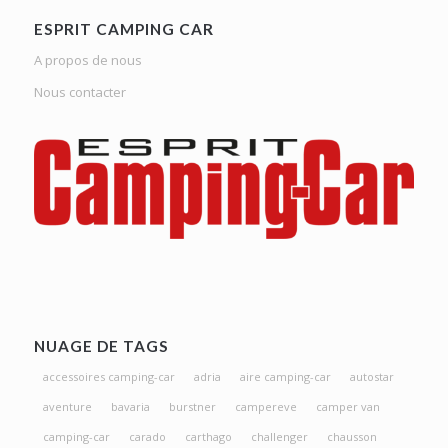
ESPRIT CAMPING CAR
A propos de nous
Nous contacter
NUAGE DE TAGS
accessoires camping-car
adria
aire camping-car
autostar
aventure
bavaria
burstner
campereve
camper van
camping-car
carado
carthago
challenger
chausson