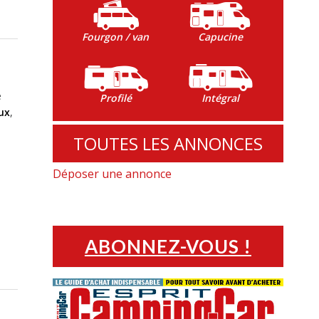
Fourgon / van
Capucine
e
Profilé
Intégral
ux
,
TOUTES LES ANNONCES
Déposer une annonce
ABONNEZ-VOUS !