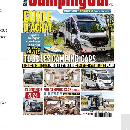
re
peut
pace
gros