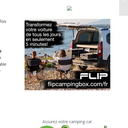
fois
e
n
able
e
Assurez votre camping-car