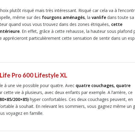
choix plutôt risqué mais très intéressant. Risqué car cela va à l’encont
appelle, même sur des
fourgons aménagés
, la
vanlife
dans toute sa
auteur quand vous vous trouvez dans des zones étriquées,
cette
intérieure
. En effet, grâce à cette rehausse, la hauteur sous plafond 
le apprécieront particulièrement cette sensation de sentir dans un es
Life Pro 600 Lifestyle XL
le à une vie possible pour quatre. Avec
quatre couchages, quatre
r cette vie à plusieurs, avec deux enfants par exemple. A l’arrière, ce
180×85/200×85)
hyper confortables. Ces deux couchages peuvent, en
nfortable à souhait. En relevant les sommiers, vous gagnez même un 
us voyagez en famille.