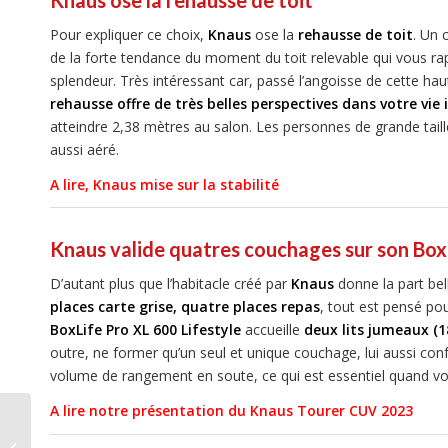
Pour expliquer ce choix,
Knaus
ose la
rehausse de toit
. Un 
de la forte tendance du moment du toit relevable qui vous r
splendeur. Très intéressant car, passé l’angoisse de cette h
rehausse offre de très belles perspectives dans votre vie 
atteindre 2,38 mètres au salon. Les personnes de grande tail
aussi aéré.
A lire, Knaus mise sur la stabilité
Knaus valide quatres couchages sur son Box
D’autant plus que l’habitacle créé par
Knaus
donne la part bel
places carte grise, quatre places repas
, tout est pensé pou
BoxLife Pro XL 600 Lifestyle
accueille
deux lits jumeaux (
outre, ne former qu’un seul et unique couchage, lui aussi co
volume de rangement en soute, ce qui est essentiel quand vo
A lire notre présentation du Knaus Tourer CUV 2023
Joa Camp 54G,