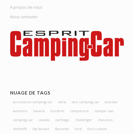
A propos de nous
Nous contacter
NUAGE DE TAGS
accessoires camping-car
adria
aire camping-car
autostar
aventure
bavaria
burstner
campereve
camper van
camping-car
carado
carthago
challenger
chausson
dethleffs
fiat ducato
fleurette
ford
ford custom