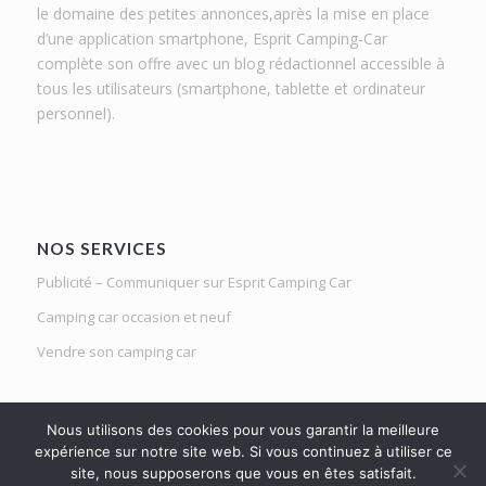
le domaine des petites annonces,après la mise en place
d’une application smartphone, Esprit Camping-Car
complète son offre avec un blog rédactionnel accessible à
tous les utilisateurs (smartphone, tablette et ordinateur
personnel).
NOS SERVICES
Publicité – Communiquer sur Esprit Camping Car
Camping car occasion et neuf
Vendre son camping car
Nous utilisons des cookies pour vous garantir la meilleure
expérience sur notre site web. Si vous continuez à utiliser ce
site, nous supposerons que vous en êtes satisfait.
Le Mag d'Esprit Camping Car | Netlight solutions © 2020 | Tous droits