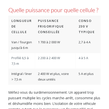
Quelle puissance pour quelle cellule ?
LONGUEUR
PUISSANCE
CONSO
DE
FRIGORIFIQUE
230 V
CELLULE
CONSEILLÉE
TYPIQUE
Van / fourgon
1 700 à 2 000 W
2,7 à 4 A
jusqu’à 6 m
Profilé 6,5 à
2 200 à 2 400 W
4 à 5 A
7,5 m
Intégral / liner
2 400 W et plus, voire
5 A et plus
> 7,5 m
deux unités
Méfiez-vous du surdimensionnement. Un appareil trop
puissant multiplie les cycles marche-arrêt, consomme plus
et déshumidifie moins bien. L’isolation de votre véhicule