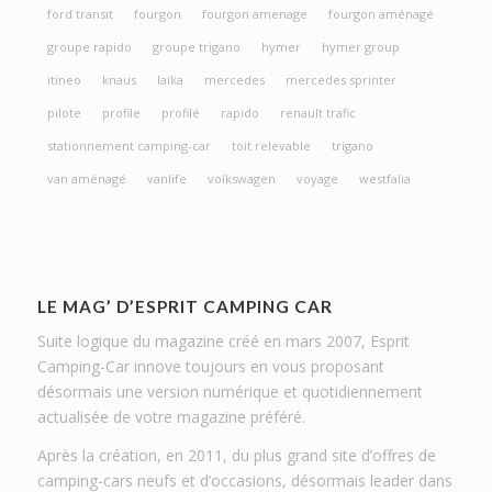
ford transit
fourgon
fourgon amenage
fourgon aménagé
groupe rapido
groupe trigano
hymer
hymer group
itineo
knaus
laika
mercedes
mercedes sprinter
pilote
profile
profilé
rapido
renault trafic
stationnement camping-car
toit relevable
trigano
van aménagé
vanlife
volkswagen
voyage
westfalia
LE MAG’ D’ESPRIT CAMPING CAR
Suite logique du magazine créé en mars 2007, Esprit
Camping-Car innove toujours en vous proposant
désormais une version numérique et quotidiennement
actualisée de votre magazine préféré.
Après la création, en 2011, du plus grand site d’offres de
camping-cars neufs et d’occasions, désormais leader dans