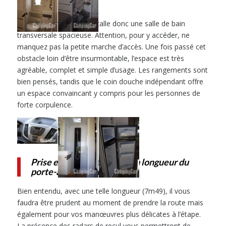
A l’arrière, Challenger installe donc une salle de bain
transversale spacieuse. Attention, pour y accéder, ne
manquez pas la petite marche d’accès. Une fois passé cet
obstacle loin d’être insurmontable, l’espace est très
agréable, complet et simple d’usage. Les rangements sont
bien pensés, tandis que le coin douche indépendant offre
un espace convaincant y compris pour les personnes de
forte corpulence.
Prise en main, méfiance à la longueur du
porte-à-faux arrière
Bien entendu, avec une telle longueur (7m49), il vous
faudra être prudent au moment de prendre la route mais
également pour vos manœuvres plus délicates à l’étape.
La présence des radars de recul vous permettront de