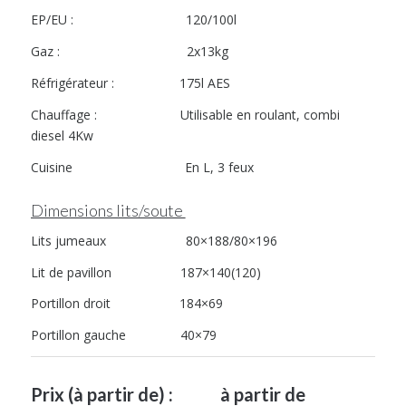
EP/EU : 120/100l
Gaz : 2x13kg
Réfrigérateur : 175l AES
Chauffage : Utilisable en roulant, combi
diesel 4Kw
Cuisine En L, 3 feux
Dimensions lits/soute
Lits jumeaux 80×188/80×196
Lit de pavillon 187×140(120)
Portillon droit 184×69
Portillon gauche 40×79
Prix (à partir de) : à partir de