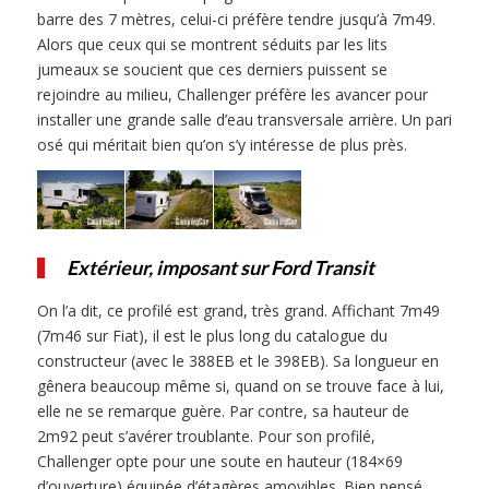
barre des 7 mètres, celui-ci préfère tendre jusqu’à 7m49.
Alors que ceux qui se montrent séduits par les lits
jumeaux se soucient que ces derniers puissent se
rejoindre au milieu, Challenger préfère les avancer pour
installer une grande salle d’eau transversale arrière. Un pari
osé qui méritait bien qu’on s’y intéresse de plus près.
Extérieur, imposant sur Ford Transit
On l’a dit, ce profilé est grand, très grand. Affichant 7m49
(7m46 sur Fiat), il est le plus long du catalogue du
constructeur (avec le 388EB et le 398EB). Sa longueur en
gênera beaucoup même si, quand on se trouve face à lui,
elle ne se remarque guère. Par contre, sa hauteur de
2m92 peut s’avérer troublante. Pour son profilé,
Challenger opte pour une soute en hauteur (184×69
d’ouverture) équipée d’étagères amovibles. Bien pensé