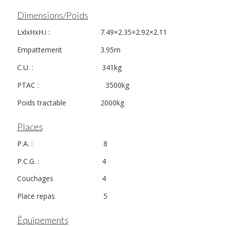
Dimensions/Poids
LxlxHxH.i : 7.49×2.35×2.92×2.11
Empattement 3.95m
C.U. : 341kg
PTAC : 3500kg
Poids tractable 2000kg
Places
P.A. : 8
P.C.G. : 4
Couchages 4
Place repas 5
Équipements