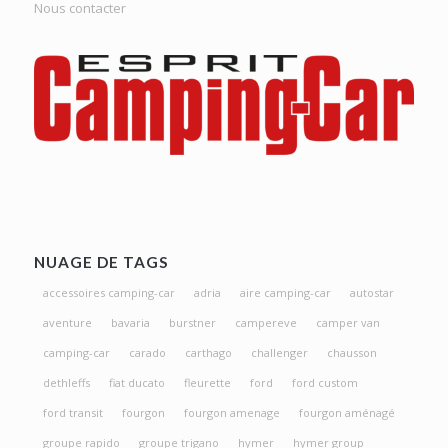
Nous contacter
NUAGE DE TAGS
accessoires camping-car
adria
aire camping-car
autostar
aventure
bavaria
burstner
campereve
camper van
camping-car
carado
carthago
challenger
chausson
dethleffs
fiat ducato
fleurette
ford
ford custom
ford transit
fourgon
fourgon amenage
fourgon aménagé
groupe rapido
groupe trigano
hymer
hymer group