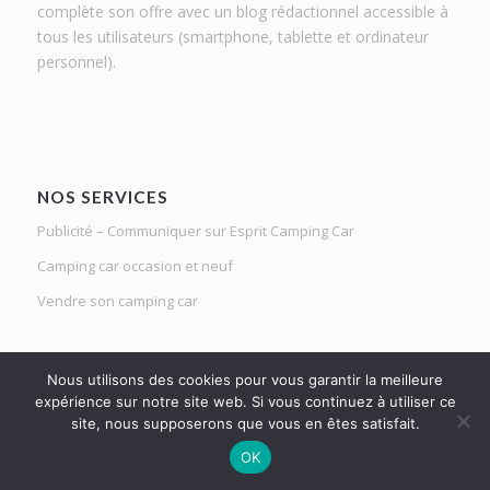
complète son offre avec un blog rédactionnel accessible à
tous les utilisateurs (smartphone, tablette et ordinateur
personnel).
NOS SERVICES
Publicité – Communiquer sur Esprit Camping Car
Camping car occasion et neuf
Vendre son camping car
Nous utilisons des cookies pour vous garantir la meilleure
expérience sur notre site web. Si vous continuez à utiliser ce
site, nous supposerons que vous en êtes satisfait.
Le Mag d'Esprit Camping Car | Netlight solutions © 2020 | Tous droits
OK
réservés |
Mentions légales