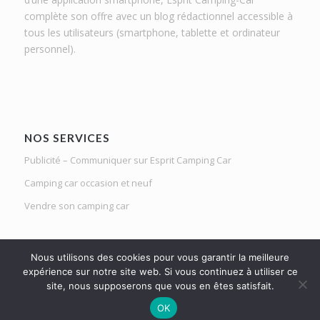
complète son offre avec un blog rédactionnel accessible à
tous les utilisateurs (smartphone, tablette et ordinateur
personnel).
NOS SERVICES
Publicité – Communiquer sur Esprit Camping Car
Camping car occasion et neuf
Vendre son camping car
Nous utilisons des cookies pour vous garantir la meilleure
expérience sur notre site web. Si vous continuez à utiliser ce
site, nous supposerons que vous en êtes satisfait.
Le Mag d'Esprit Camping Car | Netlight solutions © 2020 | Tous droits
OK
réservés |
Mentions légales