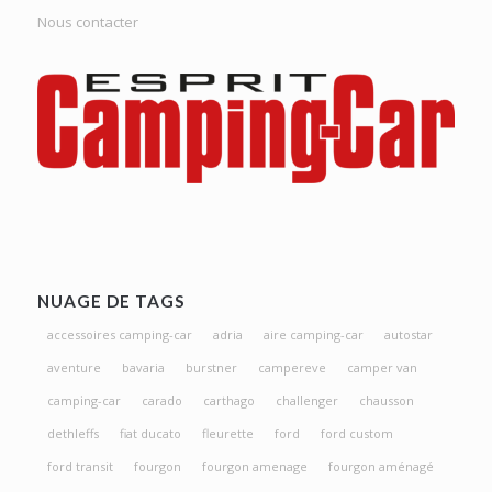
Nous contacter
NUAGE DE TAGS
accessoires camping-car
adria
aire camping-car
autostar
aventure
bavaria
burstner
campereve
camper van
camping-car
carado
carthago
challenger
chausson
dethleffs
fiat ducato
fleurette
ford
ford custom
ford transit
fourgon
fourgon amenage
fourgon aménagé