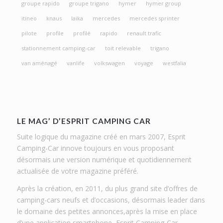
groupe rapido
groupe trigano
hymer
hymer group
itineo
knaus
laika
mercedes
mercedes sprinter
pilote
profile
profilé
rapido
renault trafic
stationnement camping-car
toit relevable
trigano
van aménagé
vanlife
volkswagen
voyage
westfalia
LE MAG’ D’ESPRIT CAMPING CAR
Suite logique du magazine créé en mars 2007, Esprit
Camping-Car innove toujours en vous proposant
désormais une version numérique et quotidiennement
actualisée de votre magazine préféré.
Après la création, en 2011, du plus grand site d’offres de
camping-cars neufs et d’occasions, désormais leader dans
le domaine des petites annonces,après la mise en place
d’une application smartphone, Esprit Camping-Car