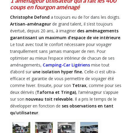
1 aménageur utilisateur qui a fait les 400
coups en fourgon aménagé
Christophe Defond
a toujours eu de l’or dans les doigts.
Artisan-aménageur
de grand talent, il s’est toujours
évertué, depuis 20 ans, à imaginer
des aménagements
garantissant un maximum d’espace de vie intérieure
.
Le tout avec tout le confort nécessaire pour voyager
tranquillement sans jamais manquer de rien. Pour
optimiser au mieux l’espace intérieur de chacun de ses
aménagements,
Camping-Car Ligériens
mise tout
d’abord sur
une isolation hyper fine.
Celle-ci est ultra-
efficace et garantie de vous permettre de voyager été
comme hiver. Ensuite, pour son
Tetrax
, comme pour ses
deux dérivés (
Taforna et Tringa)
, l’aménageur s’appuie
sur son
nouveau toit relevable.
Il a pris le temps de le
développer en fonction de
ses observations en tant
qu’utilisateur
.