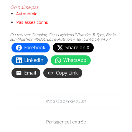
On n’aime pas
Autonomie
Pas assez connu
Où trouver Camping-Cars Ligériens ? Rue des Tulipes, Brain-
sur-l’Authion 49800 Loire-Authion – Tel : 02 41 54 94 77
Facebook
Share on X
LinkedIn
WhatsApp
Email
Copy Link
PAR
GRÉGORY GABILLET
Partager cet entrée