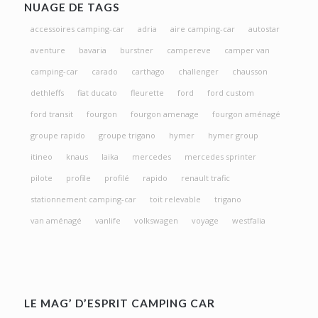
NUAGE DE TAGS
accessoires camping-car
adria
aire camping-car
autostar
aventure
bavaria
burstner
campereve
camper van
camping-car
carado
carthago
challenger
chausson
dethleffs
fiat ducato
fleurette
ford
ford custom
ford transit
fourgon
fourgon amenage
fourgon aménagé
groupe rapido
groupe trigano
hymer
hymer group
itineo
knaus
laika
mercedes
mercedes sprinter
pilote
profile
profilé
rapido
renault trafic
stationnement camping-car
toit relevable
trigano
van aménagé
vanlife
volkswagen
voyage
westfalia
LE MAG’ D’ESPRIT CAMPING CAR