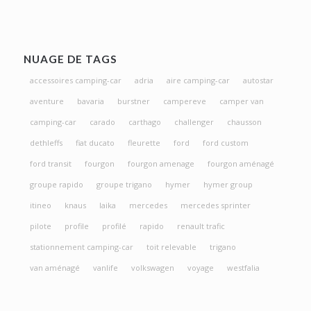
NUAGE DE TAGS
accessoires camping-car
adria
aire camping-car
autostar
aventure
bavaria
burstner
campereve
camper van
camping-car
carado
carthago
challenger
chausson
dethleffs
fiat ducato
fleurette
ford
ford custom
ford transit
fourgon
fourgon amenage
fourgon aménagé
groupe rapido
groupe trigano
hymer
hymer group
itineo
knaus
laika
mercedes
mercedes sprinter
pilote
profile
profilé
rapido
renault trafic
stationnement camping-car
toit relevable
trigano
van aménagé
vanlife
volkswagen
voyage
westfalia