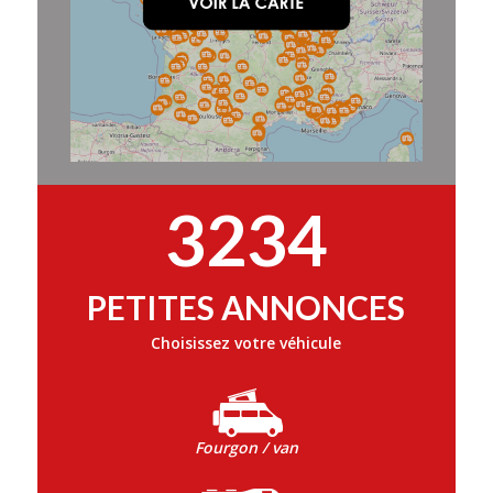
3234
PETITES ANNONCES
Choisissez votre véhicule
Fourgon / van