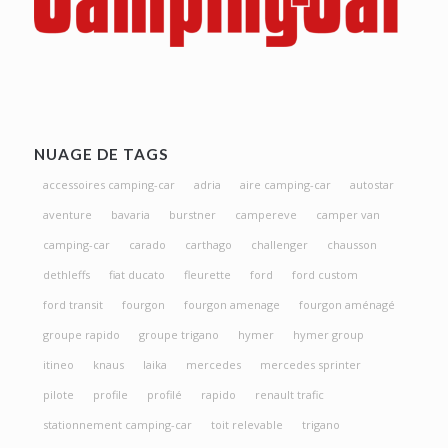
NUAGE DE TAGS
accessoires camping-car
adria
aire camping-car
autostar
aventure
bavaria
burstner
campereve
camper van
camping-car
carado
carthago
challenger
chausson
dethleffs
fiat ducato
fleurette
ford
ford custom
ford transit
fourgon
fourgon amenage
fourgon aménagé
groupe rapido
groupe trigano
hymer
hymer group
itineo
knaus
laika
mercedes
mercedes sprinter
pilote
profile
profilé
rapido
renault trafic
stationnement camping-car
toit relevable
trigano