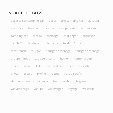
NUAGE DE TAGS
accessoires camping-car
adria
aire camping-car
autostar
aventure
bavaria
burstner
campereve
camper van
camping-car
carado
carthago
challenger
chausson
dethleffs
fiat ducato
fleurette
ford
ford custom
ford transit
fourgon
fourgon amenage
fourgon aménagé
groupe rapido
groupe trigano
hymer
hymer group
itineo
knaus
laika
mercedes
mercedes sprinter
pilote
profile
profilé
rapido
renault trafic
stationnement camping-car
toit relevable
trigano
van aménagé
vanlife
volkswagen
voyage
westfalia