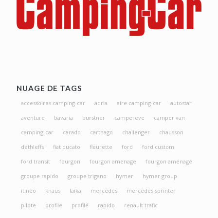
NUAGE DE TAGS
accessoires camping-car
adria
aire camping-car
autostar
aventure
bavaria
burstner
campereve
camper van
camping-car
carado
carthago
challenger
chausson
dethleffs
fiat ducato
fleurette
ford
ford custom
ford transit
fourgon
fourgon amenage
fourgon aménagé
groupe rapido
groupe trigano
hymer
hymer group
itineo
knaus
laika
mercedes
mercedes sprinter
pilote
profile
profilé
rapido
renault trafic