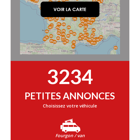
3234
PETITES ANNONCES
Choisissez votre véhicule
Fourgon / van