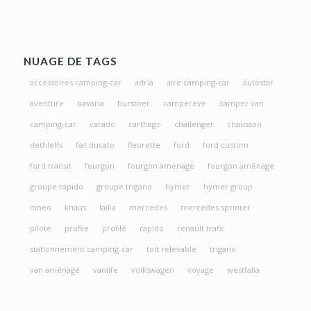
NUAGE DE TAGS
accessoires camping-car
adria
aire camping-car
autostar
aventure
bavaria
burstner
campereve
camper van
camping-car
carado
carthago
challenger
chausson
dethleffs
fiat ducato
fleurette
ford
ford custom
ford transit
fourgon
fourgon amenage
fourgon aménagé
groupe rapido
groupe trigano
hymer
hymer group
itineo
knaus
laika
mercedes
mercedes sprinter
pilote
profile
profilé
rapido
renault trafic
stationnement camping-car
toit relevable
trigano
van aménagé
vanlife
volkswagen
voyage
westfalia