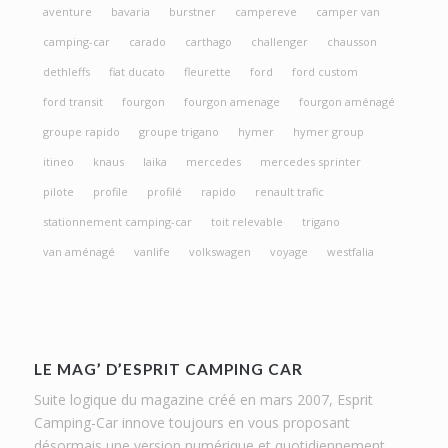
aventure
bavaria
burstner
campereve
camper van
camping-car
carado
carthago
challenger
chausson
dethleffs
fiat ducato
fleurette
ford
ford custom
ford transit
fourgon
fourgon amenage
fourgon aménagé
groupe rapido
groupe trigano
hymer
hymer group
itineo
knaus
laika
mercedes
mercedes sprinter
pilote
profile
profilé
rapido
renault trafic
stationnement camping-car
toit relevable
trigano
van aménagé
vanlife
volkswagen
voyage
westfalia
LE MAG’ D’ESPRIT CAMPING CAR
Suite logique du magazine créé en mars 2007, Esprit
Camping-Car innove toujours en vous proposant
désormais une version numérique et quotidiennement