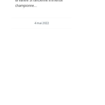
la vanlife Si l’ancienne immense
championne…
4 mai 2022