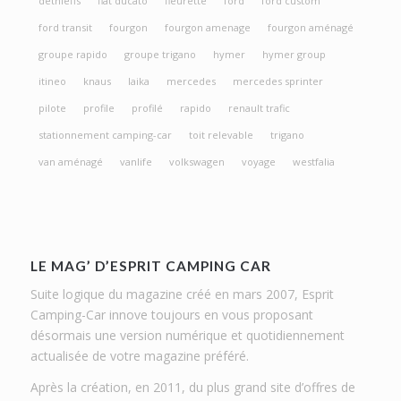
dethleffs
fiat ducato
fleurette
ford
ford custom
ford transit
fourgon
fourgon amenage
fourgon aménagé
groupe rapido
groupe trigano
hymer
hymer group
itineo
knaus
laika
mercedes
mercedes sprinter
pilote
profile
profilé
rapido
renault trafic
stationnement camping-car
toit relevable
trigano
van aménagé
vanlife
volkswagen
voyage
westfalia
LE MAG’ D’ESPRIT CAMPING CAR
Suite logique du magazine créé en mars 2007, Esprit
Camping-Car innove toujours en vous proposant
désormais une version numérique et quotidiennement
actualisée de votre magazine préféré.
Après la création, en 2011, du plus grand site d’offres de