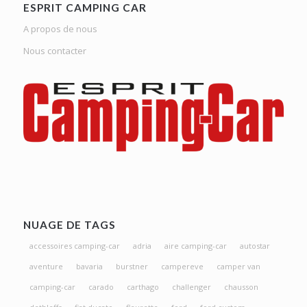
ESPRIT CAMPING CAR
A propos de nous
Nous contacter
NUAGE DE TAGS
accessoires camping-car
adria
aire camping-car
autostar
aventure
bavaria
burstner
campereve
camper van
camping-car
carado
carthago
challenger
chausson