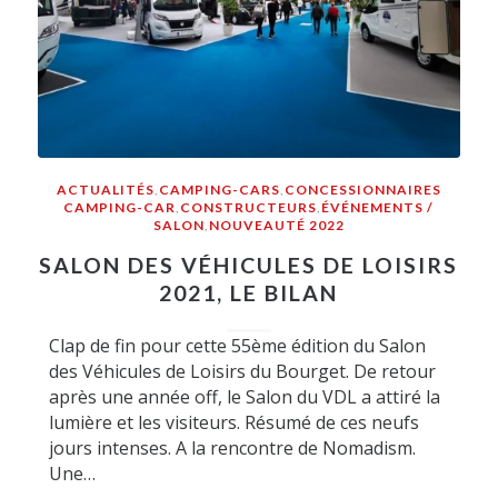
ACTUALITÉS
,
CAMPING-CARS
,
CONCESSIONNAIRES
CAMPING-CAR
,
CONSTRUCTEURS
,
ÉVÉNEMENTS /
SALON
,
NOUVEAUTÉ 2022
SALON DES VÉHICULES DE LOISIRS
2021, LE BILAN
Clap de fin pour cette 55ème édition du Salon
des Véhicules de Loisirs du Bourget. De retour
après une année off, le Salon du VDL a attiré la
lumière et les visiteurs. Résumé de ces neufs
jours intenses. A la rencontre de Nomadism.
Une…