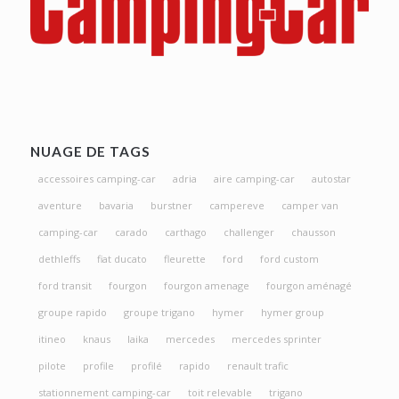
NUAGE DE TAGS
accessoires camping-car
adria
aire camping-car
autostar
aventure
bavaria
burstner
campereve
camper van
camping-car
carado
carthago
challenger
chausson
dethleffs
fiat ducato
fleurette
ford
ford custom
ford transit
fourgon
fourgon amenage
fourgon aménagé
groupe rapido
groupe trigano
hymer
hymer group
itineo
knaus
laika
mercedes
mercedes sprinter
pilote
profile
profilé
rapido
renault trafic
stationnement camping-car
toit relevable
trigano