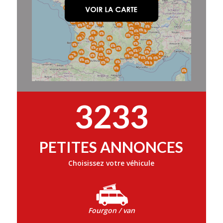
3233
PETITES ANNONCES
Choisissez votre véhicule
Fourgon / van