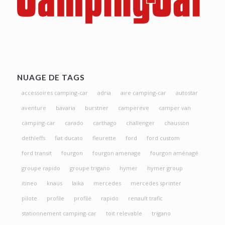
NUAGE DE TAGS
accessoires camping-car
adria
aire camping-car
autostar
aventure
bavaria
burstner
campereve
camper van
camping-car
carado
carthago
challenger
chausson
dethleffs
fiat ducato
fleurette
ford
ford custom
ford transit
fourgon
fourgon amenage
fourgon aménagé
groupe rapido
groupe trigano
hymer
hymer group
itineo
knaus
laika
mercedes
mercedes sprinter
pilote
profile
profilé
rapido
renault trafic
stationnement camping-car
toit relevable
trigano