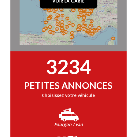
3234
PETITES ANNONCES
Choisissez votre véhicule
Fourgon / van