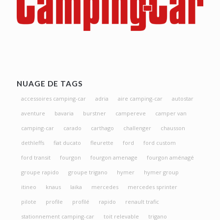
NUAGE DE TAGS
accessoires camping-car
adria
aire camping-car
autostar
aventure
bavaria
burstner
campereve
camper van
camping-car
carado
carthago
challenger
chausson
dethleffs
fiat ducato
fleurette
ford
ford custom
ford transit
fourgon
fourgon amenage
fourgon aménagé
groupe rapido
groupe trigano
hymer
hymer group
itineo
knaus
laika
mercedes
mercedes sprinter
pilote
profile
profilé
rapido
renault trafic
stationnement camping-car
toit relevable
trigano