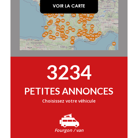
3234
PETITES ANNONCES
Choisissez votre véhicule
Fourgon / van