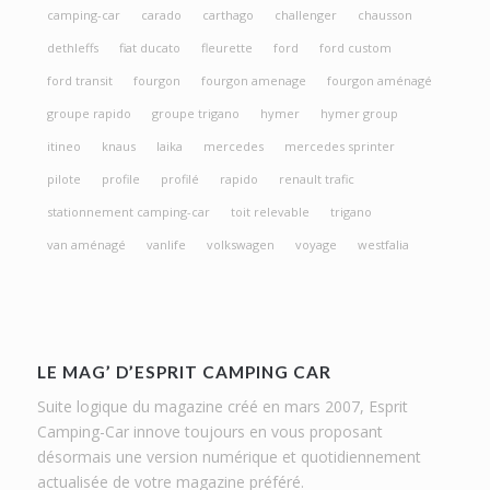
camping-car
carado
carthago
challenger
chausson
dethleffs
fiat ducato
fleurette
ford
ford custom
ford transit
fourgon
fourgon amenage
fourgon aménagé
groupe rapido
groupe trigano
hymer
hymer group
itineo
knaus
laika
mercedes
mercedes sprinter
pilote
profile
profilé
rapido
renault trafic
stationnement camping-car
toit relevable
trigano
van aménagé
vanlife
volkswagen
voyage
westfalia
LE MAG’ D’ESPRIT CAMPING CAR
Suite logique du magazine créé en mars 2007, Esprit
Camping-Car innove toujours en vous proposant
désormais une version numérique et quotidiennement
actualisée de votre magazine préféré.