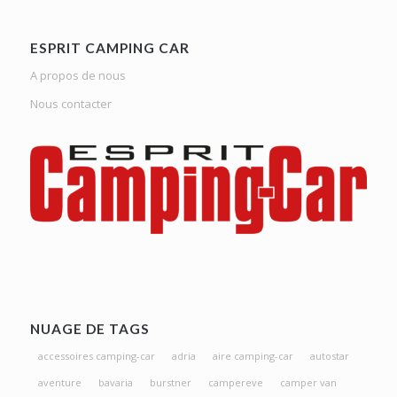
ESPRIT CAMPING CAR
A propos de nous
Nous contacter
NUAGE DE TAGS
accessoires camping-car
adria
aire camping-car
autostar
aventure
bavaria
burstner
campereve
camper van