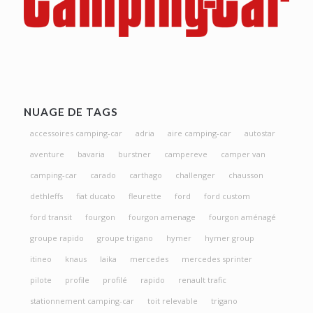
NUAGE DE TAGS
accessoires camping-car
adria
aire camping-car
autostar
aventure
bavaria
burstner
campereve
camper van
camping-car
carado
carthago
challenger
chausson
dethleffs
fiat ducato
fleurette
ford
ford custom
ford transit
fourgon
fourgon amenage
fourgon aménagé
groupe rapido
groupe trigano
hymer
hymer group
itineo
knaus
laika
mercedes
mercedes sprinter
pilote
profile
profilé
rapido
renault trafic
stationnement camping-car
toit relevable
trigano