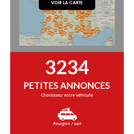
3234
PETITES ANNONCES
Choisissez votre véhicule
Fourgon / van