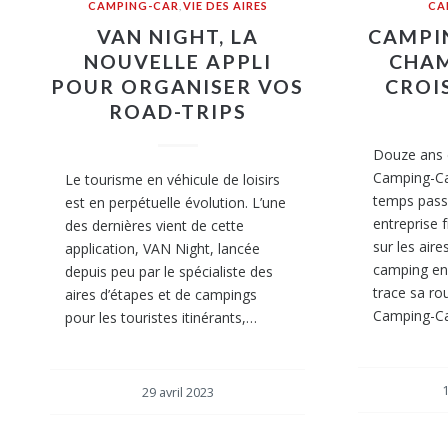
CAMPING-CAR
,
VIE DES AIRES
CA
VAN NIGHT, LA
CAMPI
NOUVELLE APPLI
CHAM
POUR ORGANISER VOS
CROI
ROAD-TRIPS
Douze ans 
Camping-Car
Le tourisme en véhicule de loisirs
temps passe
est en perpétuelle évolution. L’une
entreprise 
des dernières vient de cette
sur les aire
application, VAN Night, lancée
camping en 
depuis peu par le spécialiste des
trace sa ro
aires d’étapes et de campings
Camping-Ca
pour les touristes itinérants,…
1
29 avril 2023