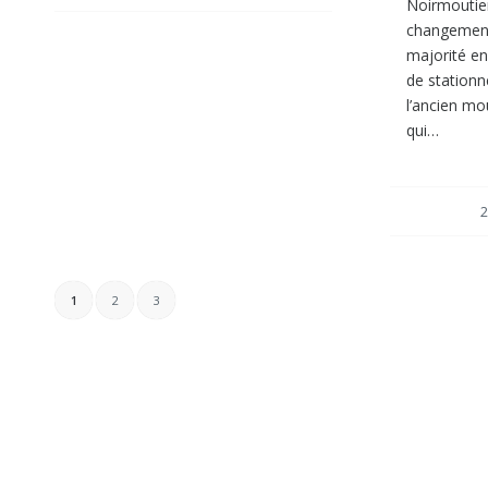
Noirmoutier
changement
majorité en
de stationn
l’ancien mo
qui…
2
1
2
3