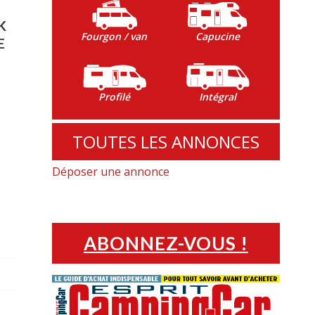
K
Fourgon / van
Capucine
E
Profilé
Intégral
TOUTES LES ANNONCES
Déposer une annonce
ABONNEZ-VOUS !