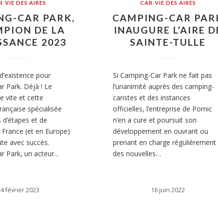
R
,
VIE DES AIRES
CAR
,
VIE DES AIRES
NG-CAR PARK,
CAMPING-CAR PAR
PION DE LA
INAUGURE L’AIRE D
SSANCE 2023
SAINTE-TULLE
d’existence pour
Si Camping-Car Park ne fait pas
 Park. Déjà ! Le
l’unanimité auprès des camping-
 vite et cette
caristes et des instances
française spécialisée
officielles, l’entreprise de Pornic
s d’étapes et de
n’en a cure et poursuit son
France (et en Europe)
développement en ouvrant ou
ute avec succès.
prenant en charge régulièrement
r Park, un acteur…
des nouvelles…
4 février 2023
16 juin 2022