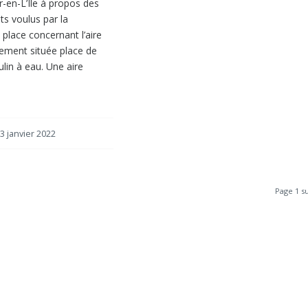
-en-L’Ile à propos des
s voulus par la
 place concernant l’aire
ement située place de
ulin à eau. Une aire
3 janvier 2022
Page 1 su