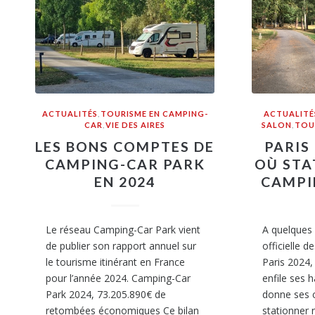
ACTUALITÉS
,
TOURISME EN CAMPING-
ACTUALITÉ
CAR
,
VIE DES AIRES
SALON
,
TOU
LES BONS COMPTES DE
PARIS
CAMPING-CAR PARK
OÙ STA
EN 2024
CAMPI
Le réseau Camping-Car Park vient
A quelques 
de publier son rapport annuel sur
officielle 
le tourisme itinérant en France
Paris 2024
pour l’année 2024. Camping-Car
enfile ses h
Park 2024, 73.205.890€ de
donne ses c
retombées économiques Ce bilan
stationner 