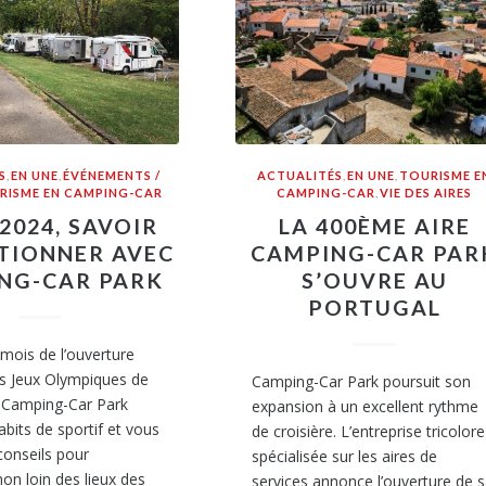
S
,
EN UNE
,
ÉVÉNEMENTS /
ACTUALITÉS
,
EN UNE
,
TOURISME E
RISME EN CAMPING-CAR
CAMPING-CAR
,
VIE DES AIRES
 2024, SAVOIR
LA 400ÈME AIRE
TIONNER AVEC
CAMPING-CAR PAR
NG-CAR PARK
S’OUVRE AU
PORTUGAL
mois de l’ouverture
des Jeux Olympiques de
Camping-Car Park poursuit son
, Camping-Car Park
expansion à un excellent rythme
abits de sportif et vous
de croisière. L’entreprise tricolore
onseils pour
spécialisée sur les aires de
non loin des lieux des
services annonce l’ouverture de 