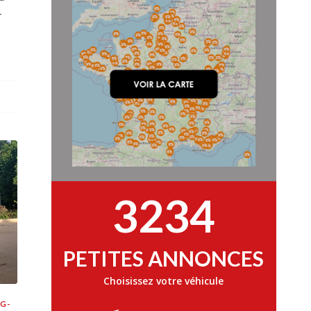
-
3234
PETITES ANNONCES
Choisissez votre véhicule
G-