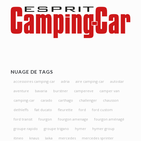
NUAGE DE TAGS
accessoires camping-car
adria
aire camping-car
autostar
aventure
bavaria
burstner
campereve
camper van
camping-car
carado
carthago
challenger
chausson
dethleffs
fiat ducato
fleurette
ford
ford custom
ford transit
fourgon
fourgon amenage
fourgon aménagé
groupe rapido
groupe trigano
hymer
hymer group
itineo
knaus
laika
mercedes
mercedes sprinter