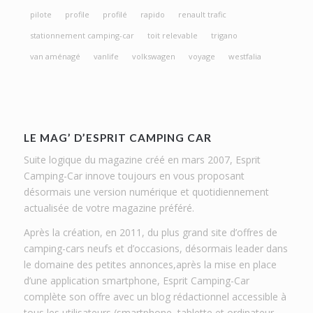
pilote
profile
profilé
rapido
renault trafic
stationnement camping-car
toit relevable
trigano
van aménagé
vanlife
volkswagen
voyage
westfalia
LE MAG’ D’ESPRIT CAMPING CAR
Suite logique du magazine créé en mars 2007, Esprit
Camping-Car innove toujours en vous proposant
désormais une version numérique et quotidiennement
actualisée de votre magazine préféré.
Après la création, en 2011, du plus grand site d’offres de
camping-cars neufs et d’occasions, désormais leader dans
le domaine des petites annonces,après la mise en place
d’une application smartphone, Esprit Camping-Car
complète son offre avec un blog rédactionnel accessible à
tous les utilisateurs (smartphone, tablette et ordinateur