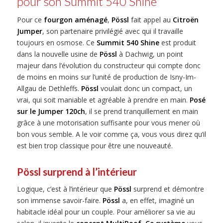
pour son Summit 540 Shine
Pour ce
fourgon aménagé
,
Pössl
fait appel au
Citroën
Jumper
, son partenaire privilégié avec qui il travaille
toujours en osmose. Ce
Summit 540 Shine
est produit
dans la nouvelle usine de
Pössl
à Dachwig, un point
majeur dans l’évolution du constructeur qui compte donc
de moins en moins sur l’unité de production de Isny-Im-
Allgau de Dethleffs.
Pössl
voulait donc un compact, un
vrai, qui soit maniable et agréable à prendre en main.
Posé
sur le Jumper 120ch
, il se prend tranquillement en main
grâce à une motorisation suffisante pour vous mener où
bon vous semble. A le voir comme ça, vous vous direz qu’il
est bien trop classique pour être une nouveauté.
Pössl surprend à l’intérieur
Logique, c’est à l’intérieur que
Pössl
surprend et démontre
son immense savoir-faire.
Pössl
a, en effet, imaginé un
habitacle idéal pour un couple. Pour améliorer sa vie au