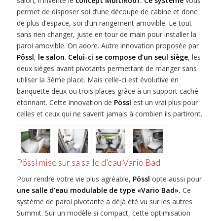
salon, il invente le
concept MultiRoof. Ce système
vous
permet de disposer soi d’une découpe de cabine et donc
de plus d’espace, soi d’un rangement amovible. Le tout
sans rien changer, juste en tour de main pour installer la
paroi amovible. On adore. Autre innovation proposée par
Pössl
,
le salon
.
Celui-ci se compose d’un seul siège
, les
deux sièges avant pivotants permettant de manger sans
utiliser la 3ème place. Mais celle-ci est évolutive en
banquette deux ou trois places grâce à un support caché
étonnant. Cette innovation de
Pössl
est un vrai plus pour
celles et ceux qui ne savent jamais à combien ils partiront.
Pössl mise sur sa salle d’eau Vario Bad
Pour rendre votre vie plus agréable,
Pössl
opte aussi pour
une salle d’eau modulable de type «Vario Bad».
Ce
système de paroi pivotante a déjà été vu sur les autres
Summit. Sur un modèle si compact, cette optimisation