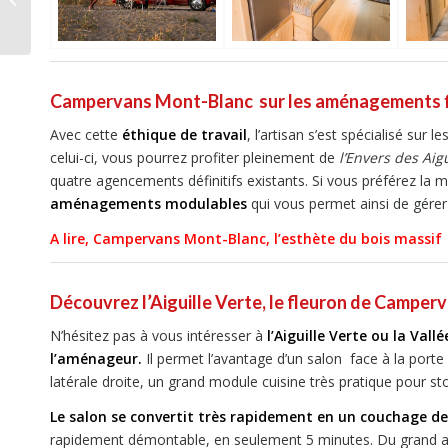
Boxer
Campervans Mont-Blanc sur les aménagements f
Avec cette
éthique de travail
, l’artisan s’est spécialisé sur le
celui-ci, vous pourrez profiter pleinement de
l’Envers des Ai
quatre agencements définitifs existants. Si vous préférez la m
aménagements modulables
qui vous permet ainsi de gérer
A lire, Campervans Mont-Blanc, l’esthète du bois massif
Découvrez l’Aiguille Verte, le fleuron de Campe
N’hésitez pas à vous intéresser à
l’Aiguille Verte ou la Vall
l’aménageur.
Il permet l’avantage d’un salon face à la porte 
latérale droite, un grand module cuisine très pratique pour sto
Le salon se convertit très rapidement en un couchage de
rapidement démontable, en seulement 5 minutes. Du grand art