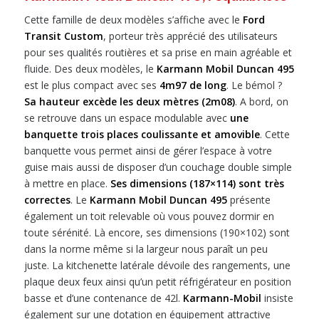
Cette famille de deux modèles s’affiche avec le
Ford
Transit Custom
, porteur très apprécié des utilisateurs
pour ses qualités routières et sa prise en main agréable et
fluide. Des deux modèles, le
Karmann Mobil Duncan 495
est le plus compact avec ses
4m97 de long
. Le bémol ?
Sa hauteur excède les deux mètres (2m08)
. A bord, on
se retrouve dans un espace modulable avec
une
banquette trois places coulissante et amovible
. Cette
banquette vous permet ainsi de gérer l’espace à votre
guise mais aussi de disposer d’un couchage double simple
à mettre en place.
Ses dimensions (187×114) sont très
correctes
. Le
Karmann Mobil Duncan 495
présente
également un toit relevable où vous pouvez dormir en
toute sérénité. Là encore, ses dimensions (190×102) sont
dans la norme même si la largeur nous paraît un peu
juste. La kitchenette latérale dévoile des rangements, une
plaque deux feux ainsi qu’un petit réfrigérateur en position
basse et d’une contenance de 42l.
Karmann-Mobil
insiste
également sur une dotation en équipement attractive