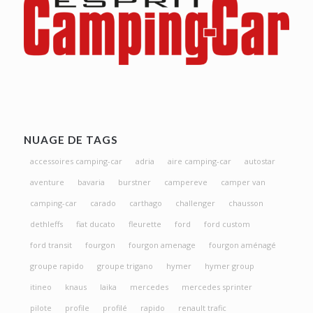
NUAGE DE TAGS
accessoires camping-car
adria
aire camping-car
autostar
aventure
bavaria
burstner
campereve
camper van
camping-car
carado
carthago
challenger
chausson
dethleffs
fiat ducato
fleurette
ford
ford custom
ford transit
fourgon
fourgon amenage
fourgon aménagé
groupe rapido
groupe trigano
hymer
hymer group
itineo
knaus
laika
mercedes
mercedes sprinter
pilote
profile
profilé
rapido
renault trafic