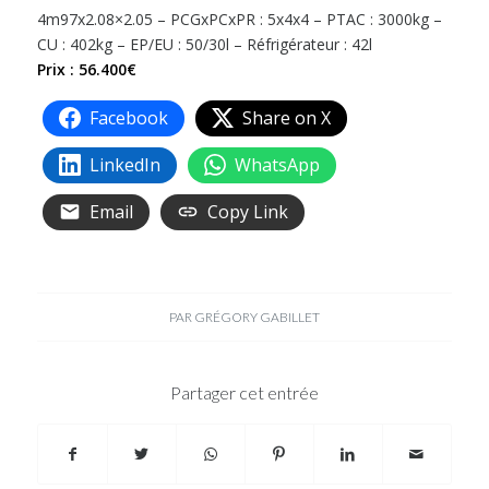
4m97x2.08×2.05 – PCGxPCxPR : 5x4x4 – PTAC : 3000kg –
CU : 402kg – EP/EU : 50/30l – Réfrigérateur : 42l
Prix : 56.400€
Facebook
Share on X
LinkedIn
WhatsApp
Email
Copy Link
PAR
GRÉGORY GABILLET
Partager cet entrée