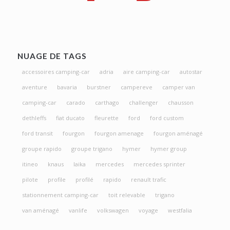
NUAGE DE TAGS
accessoires camping-car
adria
aire camping-car
autostar
aventure
bavaria
burstner
campereve
camper van
camping-car
carado
carthago
challenger
chausson
dethleffs
fiat ducato
fleurette
ford
ford custom
ford transit
fourgon
fourgon amenage
fourgon aménagé
groupe rapido
groupe trigano
hymer
hymer group
itineo
knaus
laika
mercedes
mercedes sprinter
pilote
profile
profilé
rapido
renault trafic
stationnement camping-car
toit relevable
trigano
van aménagé
vanlife
volkswagen
voyage
westfalia